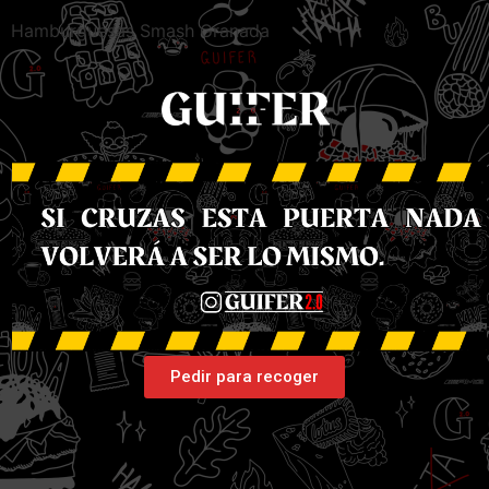
Hamburguesas Smash Granada
Pedir para recoger